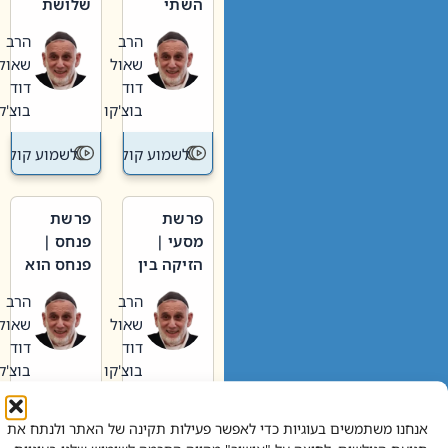
השתי
שלושת
וערב של
האבות
הרב
הרב
חיינו
שאול
שאול
דוד
דוד
בוצ'קו
בוצ'קו
לשמוע קול תורה – מדרש בפרשה
לשמוע קול תור
פרשת
פרשת
מסעי |
פנחס |
הזיקה בין
פנחס הוא
הכהן
אליהו: בין
הרב
הרב
הגדול לעם
קנאות
שאול
שאול
הורסת
דוד
דוד
לקנאות
בוצ'קו
בוצ'קו
בונה
לשמוע קול תורה – מדרש בפרשה
לשמוע קול תור
אנחנו משתמשים בעוגיות כדי לאפשר פעילות תקינה של האתר ולנתח את