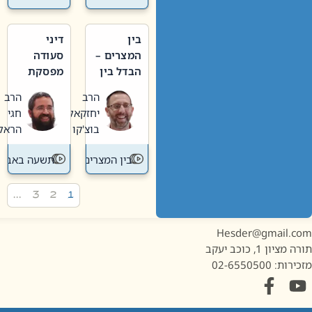
בין
דיני
המצרים –
סעודה
הבדל בין
מפסקת
אבלות
וערב
הרב
הרב
חדשה
תשעה
יחזקאל
חגי
לישנה
באב
בוצ'קו
הראל
בין המצרים
תשעה באב
…
3
2
1
Hesder@gmail.c
מציון 1, כוכב יעקב
ות: 02-6550500