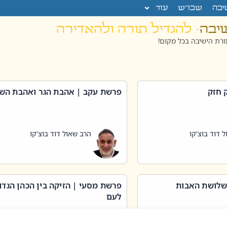
יבה
שבו”ש
עוד
שיבה
· להגדיל תורה ולהאדירה
רת הישיבה בכל מקום!
 חזק
פרשת עקב | אהבת הגר ואהבת הש
 דוד בוצ'קו
הרב שאול דוד בוצ'קו
שלושת האבות
פרשת מסעי | הזיקה בין הכהן הגדו
לעם