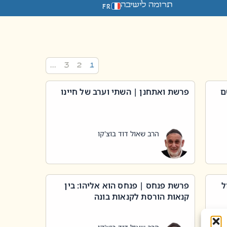
תרומה לישיבה
FR
…
3
2
1
ם
פרשת ואתחנן | השתי וערב של חיינו
הרב שאול דוד בוצ'קו
ל
פרשת פנחס | פנחס הוא אליהו: בין
קנאות הורסת לקנאות בונה