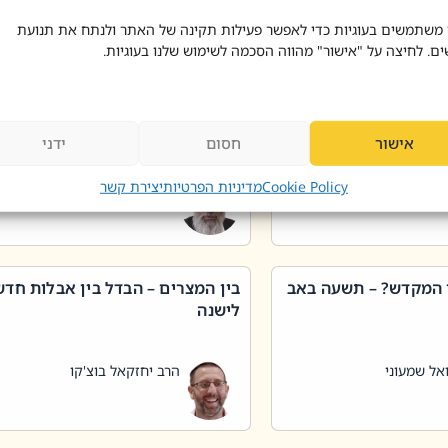
 דוד בוצ'קו
הרב שאול דוד בוצ'קו
 משתמשים בעוגיות כדי לאפשר פעילות תקינה של האתר ולנתח את תנועת
ים. לחיצה על "אישור" מהווה הסכמה לשימוש שלנו בעוגיות.
 שטיפת כלים בשבת –
ליקוטי מוהר"ן תניינא – גם לצדיקי
מן שכג
האמת יש ביטול תורה
אישור
חסום
ידני
אל שמעוני
הרב יאיר בידני
Cookie Policy
מדיניות הפרטיות
יצירת קשר
 המקדש? – תשעה באב
בין המצרים – הבדל בין אבלות חד
לישנה
אל שמעוני
הרב יחזקאל בוצ'קו