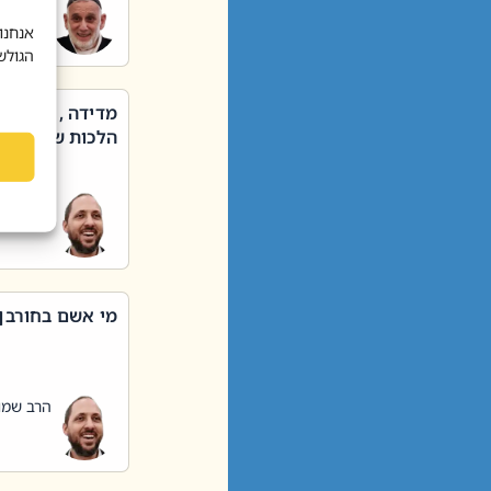
הרב שאול
אנחנו
הגולש
מדידה , קניה ,
הלכות שבת – סי
הרב שמו
מי אשם בחורבן
הרב שמו