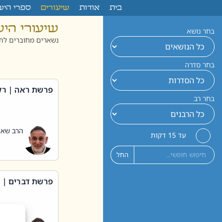
לתוכן
בית
אודות
שיעורים
ספרי היש
שיעורי הי
בחר נושא
נשארים מחוברים לתו
בחר סדרה
פרשת ראה | רק
בחר רב
הרב שאול
עד 15 דקות
החל
פרשת דברים | 