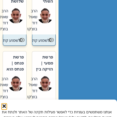
השתי
שלושת
וערב של
האבות
הרב
הרב
חיינו
שאול
שאול
דוד
דוד
בוצ'קו
בוצ'קו
לשמוע קול תורה – מדרש בפרשה
לשמוע קול תור
פרשת
פרשת
מסעי |
פנחס |
הזיקה בין
פנחס הוא
הכהן
אליהו: בין
הרב
הרב
הגדול לעם
קנאות
שאול
שאול
הורסת
דוד
דוד
לקנאות
בוצ'קו
בוצ'קו
בונה
לשמוע קול תורה – מדרש בפרשה
לשמוע קול תור
אנחנו משתמשים בעוגיות כדי לאפשר פעילות תקינה של האתר ולנתח את