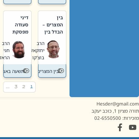
בין
דיני
המצרים –
סעודה
הבדל בין
מפסקת
אבלות
וערב
הרב
הרב
חדשה
תשעה
יחזקאל
חגי
לישנה
באב
בוצ'קו
הראל
בין המצרים
תשעה באב
…
3
2
1
Hesder@gmail.c
מציון 1, כוכב יעקב
ות: 02-6550500