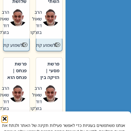
השתי
שלושת
וערב של
האבות
הרב
הרב
חיינו
שאול
שאול
דוד
דוד
בוצ'קו
בוצ'קו
לשמוע קול תורה – מדרש בפרשה
לשמוע קול תור
פרשת
פרשת
מסעי |
פנחס |
הזיקה בין
פנחס הוא
הכהן
אליהו: בין
הרב
הרב
הגדול לעם
קנאות
שאול
שאול
הורסת
דוד
דוד
לקנאות
בוצ'קו
בוצ'קו
בונה
לשמוע קול תורה – מדרש בפרשה
לשמוע קול תור
אנחנו משתמשים בעוגיות כדי לאפשר פעילות תקינה של האתר ולנתח את