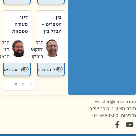
בין
דיני
המצרים –
סעודה
הבדל בין
מפסקת
אבלות
וערב
הרב
הרב
חדשה
תשעה
יחזקאל
חגי
לישנה
באב
בוצ'קו
הראל
בין המצרים
תשעה באב
…
3
2
1
Hesder@gmail.c
מציון 1, כוכב יעקב
ות: 02-6550500