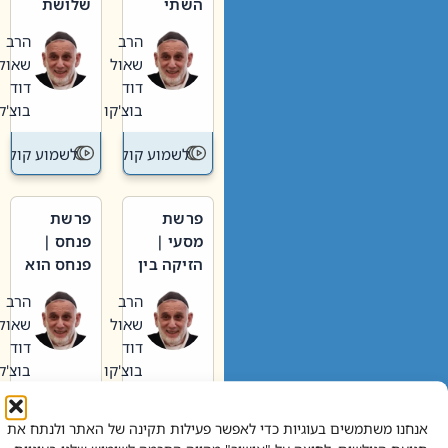
השתי
שלושת
וערב של
האבות
הרב
הרב
חיינו
שאול
שאול
דוד
דוד
בוצ'קו
בוצ'קו
לשמוע קול תורה – מדרש בפרשה
לשמוע קול תור
פרשת
פרשת
מסעי |
פנחס |
הזיקה בין
פנחס הוא
הכהן
אליהו: בין
הרב
הרב
הגדול לעם
קנאות
שאול
שאול
הורסת
דוד
דוד
לקנאות
בוצ'קו
בוצ'קו
בונה
לשמוע קול תורה – מדרש בפרשה
לשמוע קול תור
אנחנו משתמשים בעוגיות כדי לאפשר פעילות תקינה של האתר ולנתח את