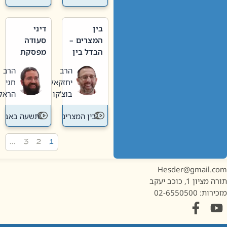
בין
דיני
המצרים –
סעודה
הבדל בין
מפסקת
אבלות
וערב
הרב
הרב
חדשה
תשעה
יחזקאל
חגי
לישנה
באב
בוצ'קו
הראל
בין המצרים
תשעה באב
…
3
2
1
Hesder@gmail.c
מציון 1, כוכב יעקב
ות: 02-6550500