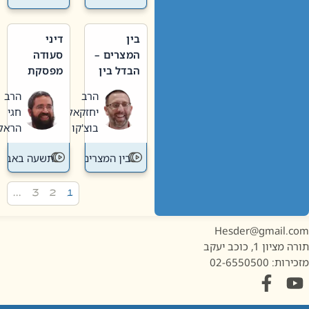
בין
דיני
המצרים –
סעודה
הבדל בין
מפסקת
אבלות
וערב
הרב
הרב
חדשה
תשעה
יחזקאל
חגי
לישנה
באב
בוצ'קו
הראל
בין המצרים
תשעה באב
…
3
2
1
Hesder@gmail.c
מציון 1, כוכב יעקב
ות: 02-6550500