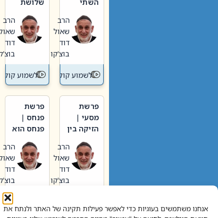
השתי
שלושת
וערב של
האבות
הרב
הרב
חיינו
שאול
שאול
דוד
דוד
בוצ'קו
בוצ'קו
לשמוע קול תורה – מדרש בפרשה
לשמוע קול תור
פרשת
פרשת
מסעי |
פנחס |
הזיקה בין
פנחס הוא
הכהן
אליהו: בין
הרב
הרב
הגדול לעם
קנאות
שאול
שאול
הורסת
דוד
דוד
לקנאות
בוצ'קו
בוצ'קו
בונה
לשמוע קול תורה – מדרש בפרשה
לשמוע קול תור
אנחנו משתמשים בעוגיות כדי לאפשר פעילות תקינה של האתר ולנתח את