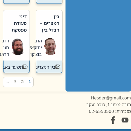
בין
דיני
המצרים –
סעודה
הבדל בין
מפסקת
אבלות
וערב
הרב
הרב
חדשה
תשעה
יחזקאל
חגי
לישנה
באב
בוצ'קו
הראל
בין המצרים
תשעה באב
…
3
2
1
Hesder@gmail.c
מציון 1, כוכב יעקב
ות: 02-6550500