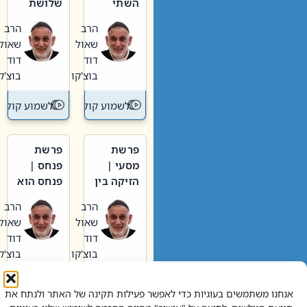
השתי
שלושת
וערב של
האבות
הרב
הרב
חיינו
שאול
שאול
דוד
דוד
בוצ'קו
בוצ'קו
לשמוע קול תורה – מדרש בפרשה
לשמוע קול תור
פרשת
פרשת
מסעי |
פנחס |
הזיקה בין
פנחס הוא
הכהן
אליהו: בין
הרב
הרב
הגדול לעם
קנאות
שאול
שאול
הורסת
דוד
דוד
לקנאות
בוצ'קו
בוצ'קו
בונה
לשמוע קול תורה – מדרש בפרשה
לשמוע קול תור
אנחנו משתמשים בעוגיות כדי לאפשר פעילות תקינה של האתר ולנתח את