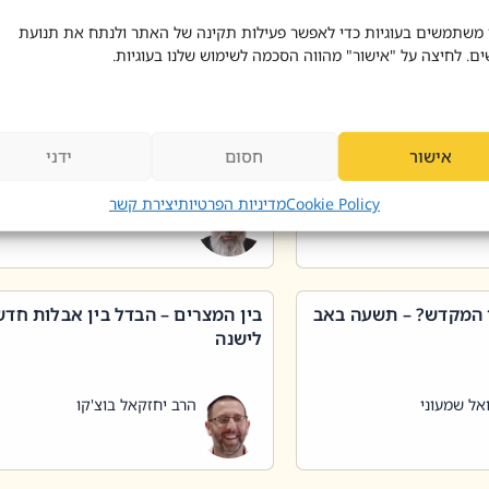
 דוד בוצ'קו
הרב שאול דוד בוצ'קו
 משתמשים בעוגיות כדי לאפשר פעילות תקינה של האתר ולנתח את תנועת
ים. לחיצה על "אישור" מהווה הסכמה לשימוש שלנו בעוגיות.
 שטיפת כלים בשבת –
ליקוטי מוהר"ן תניינא – גם לצדיקי
מן שכג
האמת יש ביטול תורה
אישור
חסום
ידני
אל שמעוני
הרב יאיר בידני
Cookie Policy
מדיניות הפרטיות
יצירת קשר
 המקדש? – תשעה באב
בין המצרים – הבדל בין אבלות חד
לישנה
אל שמעוני
הרב יחזקאל בוצ'קו