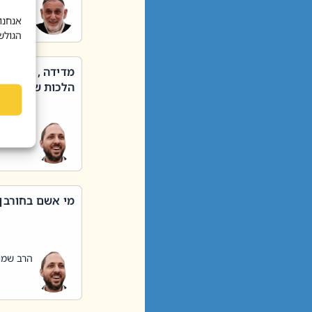
הרב שאול
אנחנו
הגולש
מדידה , קניה ,
הלכות שבת – סי
הרב שמו
מי אשם בחורבן
הרב שמו