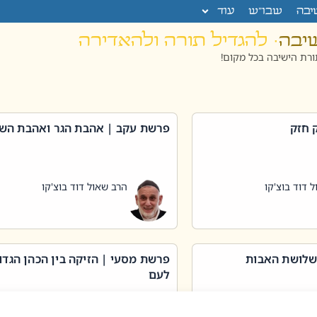
יבה
שבו”ש
עוד
שיבה
· להגדיל תורה ולהאדירה
רת הישיבה בכל מקום!
 חזק
פרשת עקב | אהבת הגר ואהבת הש
 דוד בוצ'קו
הרב שאול דוד בוצ'קו
שלושת האבות
פרשת מסעי | הזיקה בין הכהן הגדו
לעם