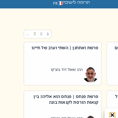
תרומה לישיבה
FR
…
3
2
1
ם
פרשת ואתחנן | השתי וערב של חיינו
הרב שאול דוד בוצ'קו
ל
פרשת פנחס | פנחס הוא אליהו: בין
קנאות הורסת לקנאות בונה