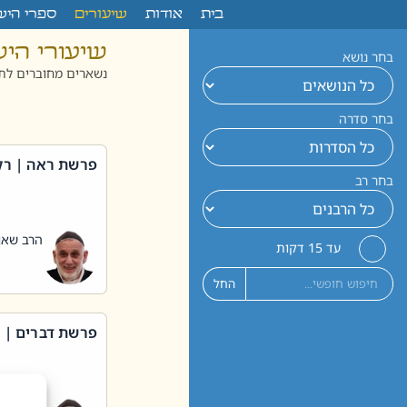
לתוכן
בית
אודות
שיעורים
ספרי היש
שיעורי הי
בחר נושא
נשארים מחוברים לתו
בחר סדרה
פרשת ראה | רק
בחר רב
הרב שאול
עד 15 דקות
החל
פרשת דברים | 