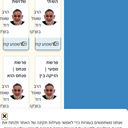
השתי
שלושת
וערב של
האבות
הרב
הרב
חיינו
שאול
שאול
דוד
דוד
בוצ'קו
בוצ'קו
לשמוע קול תורה – מדרש בפרשה
לשמוע קול תור
פרשת
פרשת
מסעי |
פנחס |
הזיקה בין
פנחס הוא
הכהן
אליהו: בין
הרב
הרב
הגדול לעם
קנאות
שאול
שאול
הורסת
דוד
דוד
לקנאות
בוצ'קו
בוצ'קו
בונה
לשמוע קול תורה – מדרש בפרשה
לשמוע קול תור
אנחנו משתמשים בעוגיות כדי לאפשר פעילות תקינה של האתר ולנתח את