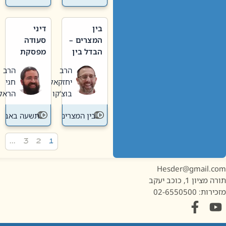
בין
דיני
המצרים –
סעודה
הבדל בין
מפסקת
אבלות
וערב
הרב
הרב
חדשה
תשעה
יחזקאל
חגי
לישנה
באב
בוצ'קו
הראל
בין המצרים
תשעה באב
…
3
2
1
Hesder@gmail.c
מציון 1, כוכב יעקב
ות: 02-6550500