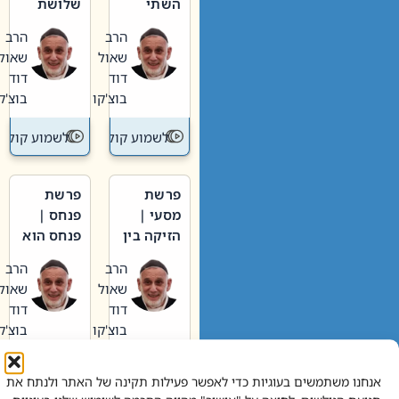
השתי
שלושת
וערב של
האבות
הרב
הרב
חיינו
שאול
שאול
דוד
דוד
בוצ'קו
בוצ'קו
לשמוע קול תורה – מדרש בפרשה
לשמוע קול תור
פרשת
פרשת
מסעי |
פנחס |
הזיקה בין
פנחס הוא
הכהן
אליהו: בין
הרב
הרב
הגדול לעם
קנאות
שאול
שאול
הורסת
דוד
דוד
לקנאות
בוצ'קו
בוצ'קו
בונה
לשמוע קול תורה – מדרש בפרשה
לשמוע קול תור
אנחנו משתמשים בעוגיות כדי לאפשר פעילות תקינה של האתר ולנתח את